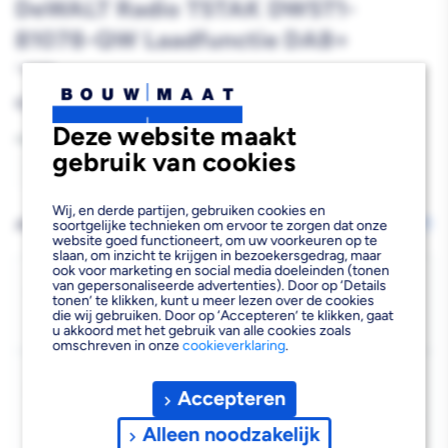
DeWALT Radio TSTAK DWST1-
81078-QW Laadfunctie DAB+
742198
Reguliere
€279,00
prijs
Deze website maakt
Aantal
gebruik van cookies
Aantal
Aantal
Wij, en derde partijen, gebruiken cookies en
verlagen
verhogen
AFHALEN OF LATEN BEZORGEN
soortgelijke technieken om ervoor te zorgen dat onze
Wijzig vestiging
website goed functioneert, om uw voorkeuren op te
van
van
slaan, om inzicht te krijgen in bezoekersgedrag, maar
ook voor marketing en social media doeleinden (tonen
DeWALT
DeWALT
Bezorgen
van gepersonaliseerde advertenties). Door op ‘Details
tonen’ te klikken, kunt u meer lezen over de cookies
Beschikbaar voor bezorgen
4
Radio
Radio
die wij gebruiken. Door op ‘Accepteren’ te klikken, gaat
Voor 19:00 uur besteld, morgen bezorgd.
u akkoord met het gebruik van alle cookies zoals
omschreven in onze
cookieverklaring
.
TSTAK
TSTAK
Kies vestiging
DWST1-
DWST1-
Accepteren
Afhalen mogelijk
›
81078-
81078-
Alleen noodzakelijk
Niet beschikbaar in de vestiging
-