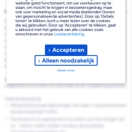
website goed functioneert, om uw voorkeuren op te
slaan, om inzicht te krijgen in bezoekersgedrag, maar
PRODUCTBESCHRIJVING
ook voor marketing en social media doeleinden (tonen
van gepersonaliseerde advertenties). Door op ‘Details
tonen’ te klikken, kunt u meer lezen over de cookies
De Bouwmaat Allesreiniger is een krachtige universele
die wij gebruiken. Door op ‘Accepteren’ te klikken, gaat
allesreiniger. Het product is geschikt voor het reinigen van de
u akkoord met het gebruik van alle cookies zoals
meeste oppervlakten. De allesreiniger verwijdert gemakkelijk de
omschreven in onze
cookieverklaring
.
vervuiling en laat een heerlijke frisse geur achter. Dankzij de
concentratie kan het product sterk verdund worden met water en
Accepteren
is hierdoor voordelig in gebruik. De Bouwmaat Allesreiniger is
Alleen noodzakelijk
biologisch afbreekbaar en heeft geen gevarensymbolen waardoor
het veilig is voor mens en natuur.
Details tonen
lees vóór gebruik altijd de gebruiksaanwijzing,
veiligheidsvoorschriften en informatie op de verpakking goed door.
Gebruiksaanwijzing:
Meng de Bouwmaat Allesreiniger met water in bijvoorbeeld een
emmer (maximaal 1:100L).
Het product is nu gereed om in te zetten voor het reinigen van
o.a. : vloeren, tafels, stoelen, bureaus, de bouwkeet,