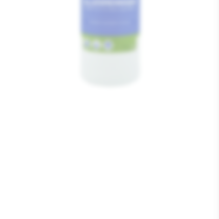
Media
1
openen