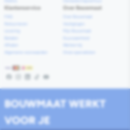
Elektra
Gereedschapverhuur
Klantenservice
Over Bouwmaat
FAQ
Over Bouwmaat
Retourneren
Vestigingen
Levering
Mijn Bouwmaat
Betalen
Duurzaamheid
Afhalen
Werken bij
Algemene voorwaarden
Onze specialisten
Betaalmethoden
Facebook
Instagram
LinkedIn
TikTok
YouTube
BOUWMAAT WERKT
VOOR JE