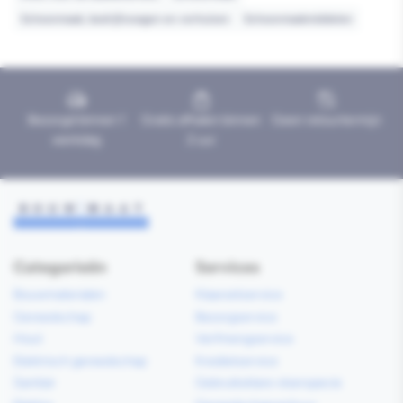
Schoonmaak, bedrijfswagen en verhuizen
Schoonmaakmiddelen
Bezorgd binnen 1
Gratis afhalen binnen
Geen retourtermijn
werkdag
2 uur
Categorieën
Services
Bouwmaterialen
Klaarzetservice
Gereedschap
Bezorgservice
Hout
Verfmengservice
Elektrisch gereedschap
Kredietservice
Sanitair
Gebruiksklare vloerspecie