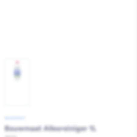
Afbeelding
1
laden
BOUWMAAT
Bouwmaat Allesreiniger 1L