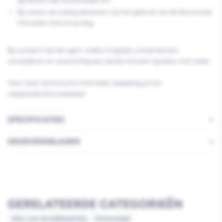
gereedschap, keukenblad, etc.
Bij zware vervuiling adviseren wij het gebruik van de Bouwmaat
Ontvetter Extra Krachtig.
Bij contact met de ogen: indien mogelijk contactlenzen
verwijderen en voorzichtig een aantal minuten spoelen met water.
Voor meer technische informatie raadpleeg je het
veiligheidsinformatieblad.
SPECIFICATIES
GEGEVENSBLADEN
GERELATEERDE CATEGORIEËN
Alles voor de badkamerklus
Schoonmaak