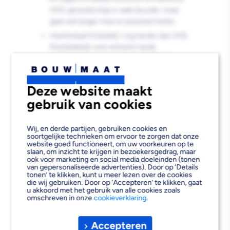
HSS-gereedschap is vaak duurder, maar
gaat ook langer mee en presteert beter.
Hardmetaal (Carbide): nog harder dan HSS.
Noodzakelijk voor extreem harde
materialen zoals roestvrij staal of titanium
Gehard staal: de standaard voor kwalitatief
handgereedschap zoals hamers en tangen
Deze website maakt
gebruik van cookies
Wij, en derde partijen, gebruiken cookies en
soortgelijke technieken om ervoor te zorgen dat onze
Waar let je op in
website goed functioneert, om uw voorkeuren op te
slaan, om inzicht te krijgen in bezoekersgedrag, maar
de winkel?
ook voor marketing en social media doeleinden (tonen
van gepersonaliseerde advertenties). Door op ‘Details
tonen’ te klikken, kunt u meer lezen over de cookies
die wij gebruiken. Door op ‘Accepteren’ te klikken, gaat
Balans:
u akkoord met het gebruik van alle cookies zoals
Houd de machine vast. Een goede
omschreven in onze
cookieverklaring
.
boormachine moet niet naar voren kiepen,
maar gebalanceerd aanvoelen.
Accepteren