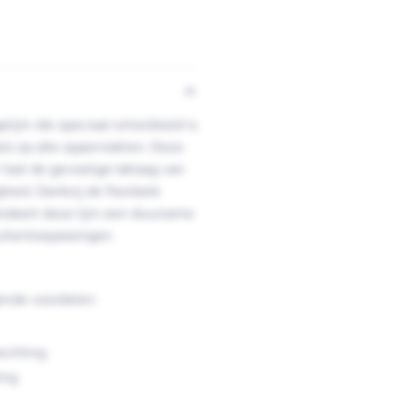
elijm die speciaal ontwikkeld is
els op alle oppervlakten. Deze
tast de gevoelige laklaag van
heid. Dankzij de flexibele
ndeert deze lijm een duurzame
uitentoepassingen.
gende voordelen:
echting
ing