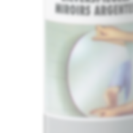
Media
1
openen