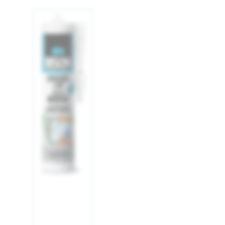
Afbeelding
1
laden