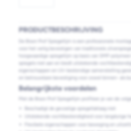
PRODUCTBESCHRIJVING
De Bison Prof Spiegellijm is een professionele montag
voor het veilig bevestigen van traditionele zilverspieg
hoogwaardige spiegellijm op basis van SMP-polymeer 
spiegels niet aan en biedt uitstekende vochtbestendig
eigenschappen en UV-bestendige samenstelling gara
en betrouwbare bevestiging voor zowel binnen- als b
Belangrijkste voordelen
Met de Bison Prof Spiegellijm profiteer je van de vol
Beschadigt de gevoelige spiegellaklaag niet
Uitstekende vochtbestendigheid voor langdurige h
Flexibele eigenschappen voor beweging en uitzett