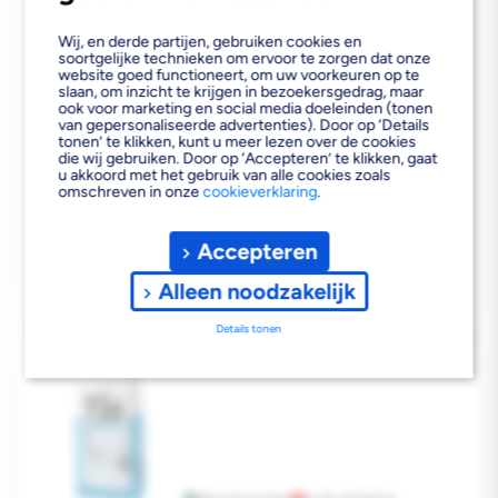
Wij, en derde partijen, gebruiken cookies en
soortgelijke technieken om ervoor te zorgen dat onze
website goed functioneert, om uw voorkeuren op te
slaan, om inzicht te krijgen in bezoekersgedrag, maar
ook voor marketing en social media doeleinden (tonen
van gepersonaliseerde advertenties). Door op ‘Details
Bezorgvoorraad
In de vestiging
tonen’ te klikken, kunt u meer lezen over de cookies
Reguliere
€37,80
die wij gebruiken. Door op ‘Accepteren’ te klikken, gaat
u akkoord met het gebruik van alle cookies zoals
prijs
omschreven in onze
cookieverklaring
.
Accepteren
Alleen noodzakelijk
Details tonen
EUROCOL 720 UNICOL
MEER=MINDER
POEDERTEGELLIJM WIT
25KG