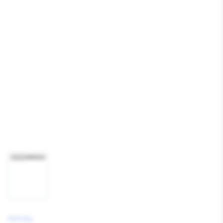
Media
1
openen
Afbeelding
1
laden
FESTOOL