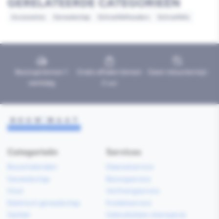
GERELATEERDE CATEGORIEËN
Accessoires
Gereedschap
Schroefbithouders
Schroefbits
Bezorgd binnen 1
Gratis afhalen binnen
Geen retourtermijn
werkdag
2 uur
Categorieën
Services
Bouwmaterialen
Klaarzetservice
Gereedschap
Bezorgservice
Hout
Verfmengservice
Elektrisch gereedschap
Kredietservice
Sanitair
Gebruiksklare vloerspecie