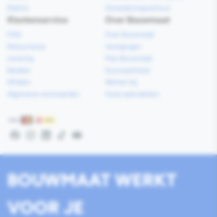
Elektra
Gereedschapverhuur
Klantenservice
Over Bouwmaat
FAQ
Over Bouwmaat
Retourneren
Vestigingen
Levering
Mijn Bouwmaat
Betalen
Duurzaamheid
Afhalen
Werken bij
Algemene voorwaarden
Onze specialisten
Betaalmethoden
Facebook
Instagram
LinkedIn
TikTok
YouTube
BOUWMAAT WERKT
VOOR JE