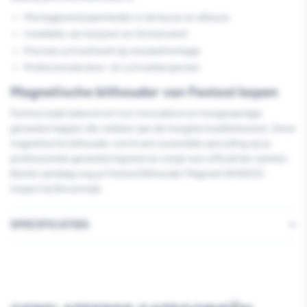
Montagewerkzaamheden in de bouw en afbouw
Installatie van kozijnen en timmerwerk
Precisie schroefwerk bij meubelmontage
Professionele boor- en schroefprojecten
Magnetische bithouder van Festool kopen
Festool staat bekend om hun innovatieve en hoogwaardige
gereedschappen die voldoen aan de hoogste kwaliteitseisen. Deze
magnetische bithouder vormt een essentiële aanvulling op je
professionele gereedschapsset en zorgt voor efficiënter werken.
Bestel vandaag nog je Festool Bithouder Magneet BH60CE-
Impact bij Bouwmaat.
SPECIFICATIES