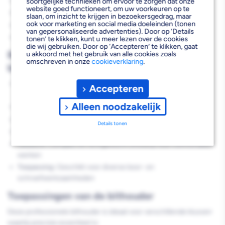
Stalen constructie voor maximale duurzaamheid
soortgelijke technieken om ervoor te zorgen dat onze
website goed functioneert, om uw voorkeuren op te
Optimale lengte van 60 mm voor veelzijdige toepassingen
slaan, om inzicht te krijgen in bezoekersgedrag, maar
ook voor marketing en social media doeleinden (tonen
Speciaal ontworpen voor Festool TI15 gereedschap
van gepersonaliseerde advertenties). Door op ‘Details
Verhoogt de precisie bij schroef- en boorwerkzaamheden
tonen’ te klikken, kunt u meer lezen over de cookies
die wij gebruiken. Door op ‘Accepteren’ te klikken, gaat
Belangrijke kenmerken van de magnetische
u akkoord met het gebruik van alle cookies zoals
omschreven in onze
cookieverklaring
.
bithouder
Materiaal:
Hoogwaardig staal voor optimale sterkte en
Accepteren
levensduur
Alleen noodzakelijk
Lengte:
60 mm voor veelzijdige inzetbaarheid
Type:
Magnetisch systeem voor stevige grip op bits
Details tonen
Compatibiliteit:
Speciaal ontwikkeld voor de Festool TI15 serie
Gewicht:
Compact en lichtgewicht ontwerp voor comfortabel
werken
Toepassing:
Geschikt voor diverse boor- en
schroefwerkzaamheden
Toepassingen van de bithouder
Deze professionele bithouder is ideaal voor verschillende klussen
waarbij precisie essentieel is: