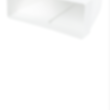
Media
1
openen