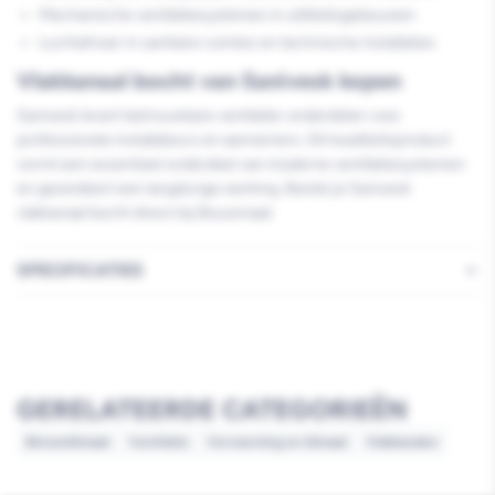
Mechanische ventilatiesystemen in utiliteitsgebouwen
Luchtafvoer in sanitaire ruimtes en technische installaties
Vlakkanaal bocht van Sanivesk kopen
Sanivesk levert betrouwbare ventilatie-onderdelen voor
professionele installateurs en aannemers. Dit kwaliteitsproduct
vormt een essentieel onderdeel van moderne ventilatiesystemen
en garandeert een langdurige werking. Bestel je Sanivesk
vlakkanaal bocht direct bij Bouwmaat.
SPECIFICATIES
GERELATEERDE CATEGORIEËN
Binnenklimaat
Ventilatie
Verwarming en klimaat
Vlakkanalen