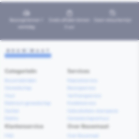
Bezorgd binnen 1
Gratis afhalen binnen
Geen retourtermijn
werkdag
2 uur
Categorieën
Services
Bouwmaterialen
Klaarzetservice
Gereedschap
Bezorgservice
Hout
Verfmengservice
Elektrisch gereedschap
Kredietservice
Sanitair
Gebruiksklare vloerspecie
Elektra
Gereedschapverhuur
Klantenservice
Over Bouwmaat
FAQ
Over Bouwmaat