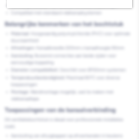
Veelzijdig inzetbaar voor diverse ventilatietoepassingen
Compatibel met standaard vlakkanaalsystemen
Belangrijke kenmerken van het bochtstuk
Materiaal:
Hoogwaardig polyvinylchloride (PVC) voor optimale
duurzaamheid
Afmetingen:
Kanaalbreedte 220mm x kanaalhoogte 90mm
Aansluiting:
Buiseind connecties aan beide zijden voor
eenvoudige koppeling
Diameter compatibiliteit:
Geschikt voor Ø150mm systemen
Temperatuurbestendigheid:
Maximaal 80°C voor diverse
toepassingen
Montage:
Wandmontage mogelijk, vast te maken met
vlakkanaaltape
Toepassingen van de kanaalverbinding
Dit ventilatiebochtstuk is ideaal voor professionele installaties
zoals:
Aansluiting van afzuigkappen op afvoerkanalen in keukens