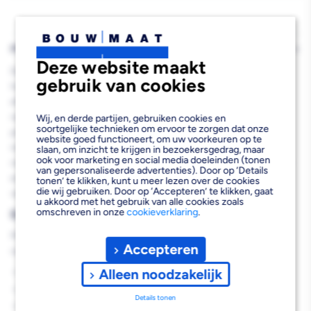
PRODUCTBESCHRIJVING
Deze website maakt
De Sanivesk Vlakkanaal Bocht Wit Ø150mm 220x90mm is een
gebruik van cookies
hoogwaardig PVC bochtstuk dat speciaal is ontwikkeld voor het
efficiënt verbinden van vlakkanalen in ventilatiesystemen. Deze
rechthoekige bocht met afmetingen van 220x90mm biedt een
Wij, en derde partijen, gebruiken cookies en
soortgelijke technieken om ervoor te zorgen dat onze
praktische oplossing voor het aansluiten van afzuigkappen,
website goed functioneert, om uw voorkeuren op te
mechanische ventilatie en andere luchtafvoersystemen. Het
slaan, om inzicht te krijgen in bezoekersgedrag, maar
ook voor marketing en social media doeleinden (tonen
robuuste PVC-materiaal is bestand tegen temperaturen tot 80°C
van gepersonaliseerde advertenties). Door op ‘Details
en zorgt voor een duurzame en betrouwbare verbinding in je
tonen’ te klikken, kunt u meer lezen over de cookies
die wij gebruiken. Door op ‘Accepteren’ te klikken, gaat
ventilatieproject.
u akkoord met het gebruik van alle cookies zoals
omschreven in onze
cookieverklaring
.
Belangrijkste voordelen
Met deze PVC vlakkanaal bocht profiteer je van de volgende
Accepteren
voordelen:
Alleen noodzakelijk
Eenvoudige montage door rechthoekige vormgeving
Duurzaam PVC-materiaal bestand tegen hoge temperaturen
Details tonen
Optimale luchtstroom door gladde binnenwanden