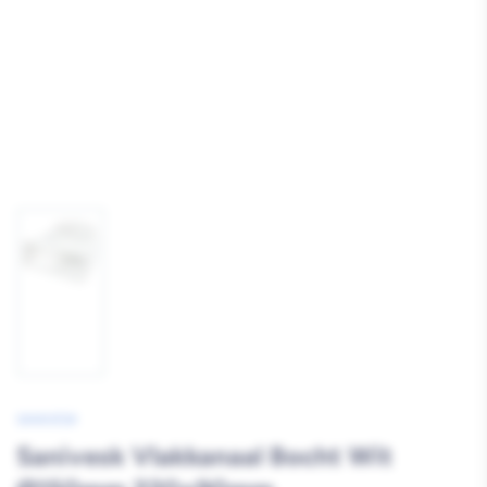
Afbeelding
1
laden
SANIVESK
Sanivesk Vlakkanaal Bocht Wit