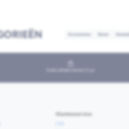
GORIEËN
Accessoires
Boren
Geree
Gratis afhalen binnen 2 uur
Klantenservice
e
FAQ