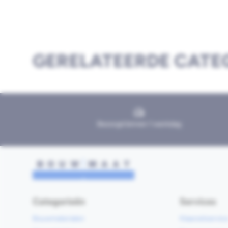
GERELATEERDE CATE
Bezorgd binnen 1 werkdag
Categorieën
Services
Bouwmaterialen
Klaarzetservic