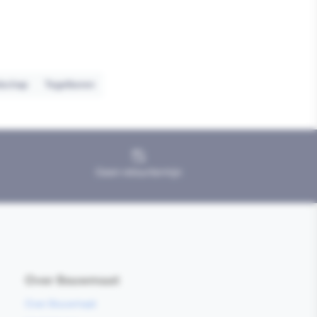
dschap
Tegelboren
Geen retourtermijn
Over Bouwmaat
Over Bouwmaat