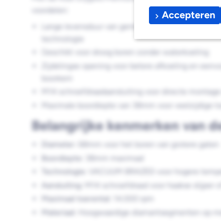
voordelen:
Accepteren
Lange levensduur van gemiddeld 150 gaten dank
technologie
Geschikt voor droog boren zonder waterkoeling
Zijdelingse opening voor betere afkoeling en eenv
boorkern
M14 schroefdraadaansluiting voor directe montage 
Maximale boordiepte van 38mm voor veelzijdige t
Belangrijke kenmerken van d
Diameter:
68mm voor het boren van grotere gaten
Boordiepte:
38mm maximaal
Technologie:
VACUUM BRAZED voor hogere temper
Aansluiting:
M14 schroefdraad voor haakse slijper 
Maximaal toerental:
14.000 rpm
Materiaal:
Hoogwaardige diamantsegmenten op me