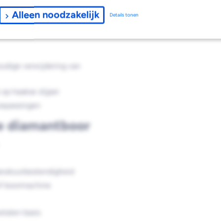
Alleen noodzakelijk
Details tonen
zij VACUUM BRAZED-
oudige verwijdering van
op haakse slijper
oepassingen
e diamantboor
atuurbestendigheid
of boormachine
talen basis