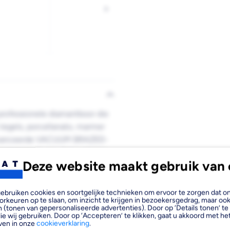
Afbeelding
Afbeelding
Afbeelding
Volgende
4
5
6
laden
laden
laden
rofessionele diamantboor die
 tegels, porcellanato, marmer
geavanceerde VACUUM BRAZED-
re temperaturen door wrijving
Deze website maakt gebruik van 
n 68mm is deze diamantboor
tacten, buizen, afvoeren en
, gebruiken cookies en soortgelijke technieken om ervoor te zorgen dat 
orkeuren op te slaan, om inzicht te krijgen in bezoekersgedrag, maar oo
 (tonen van gepersonaliseerde advertenties). Door op ‘Details tonen’ te 
ie wij gebruiken. Door op ‘Accepteren’ te klikken, gaat u akkoord met het
ven in onze
cookieverklaring
.
iteer je van de volgende