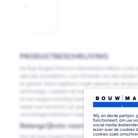
Afbeelding
Afbeelding
Afbeelding
Vorige
1
2
3
laden
laden
laden
PRODUCTBESCHRIJVING
De Rubi Drygres Premium Diamantboor 68mm is een p
speciaal ontwikkeld is voor het boren van alle soorten
en graniet. Deze tegelboor maakt gebruik van de 
technologie, waardoor de boor bestand is tegen hoge
en een langere standtijd heeft. Met een diameter va
ideaal voor het boren van grotere gaten voor stopcon
verlichtingsinstallaties in tegels.
Wij, en derde partijen
functioneert, om uw vo
Belangrijkste voordelen
social media doeleinden
lezen over de cookies d
cookies zoals omschre
Met de Rubi Drygres Premium Diamantboor 68mm prof