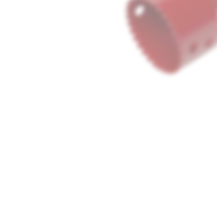
Media
1
openen