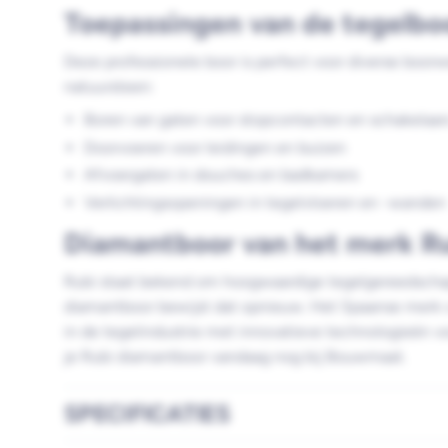
Toepassingen van de tegelbo
Deze professionele boor is perfect voor diverse boor
natuursteen:
Boren van gaten voor stopcontacten en schakelaar
Doorvoeren voor leidingen en buizen
Afvoergaten in douches en badkamers
Verlichtingsopeningen in tegelvloeren en -wanden
Diamantboor van het merk R
Rubi staat bekend om hoogwaardige tegelgereedsch
diamantboor bewijst dat opnieuw. Het Spaanse merk 
in de tegelindustrie met innovatieve technologieën vo
je Rubi diamantboor vandaag nog bij Bouwmaat.
SPECIFICATIES