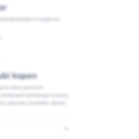
or
werkzaamheden in tegels en
s
ubi kopen
ap en deze premium
combineert jarenlange ervaring
or optimale resultaten. Bestel