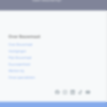
Geen retourtermijn
Over Bouwmaat
Over Bouwmaat
Vestigingen
Mijn Bouwmaat
Duurzaamheid
Werken bij
Onze specialisten
Facebook
Instagram
LinkedIn
TikTok
YouTube