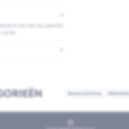
terdicht dus ook zeer geschikt
e ruimte
GORIEËN
Binnenverlichting
Plafonnièr