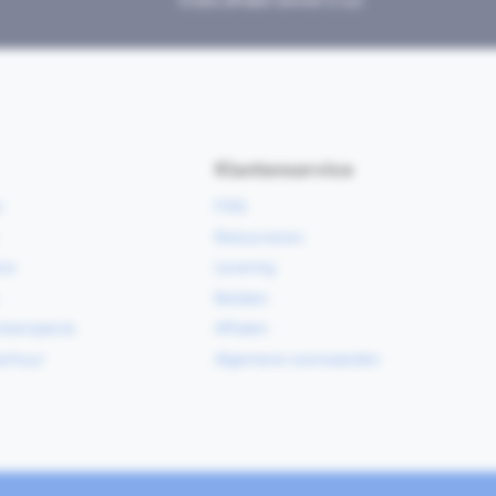
Gratis afhalen binnen 2 uur
Klantenservice
e
FAQ
Retourneren
ce
Levering
Betalen
vloerspecie
Afhalen
erhuur
Algemene voorwaarden