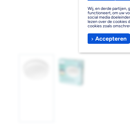
Wij, en derde partijen
functioneert, om uw vo
social media doeleinden
lezen over de cookies d
cookies zoals omschre
Accepteren
Afbeelding
Afbeelding
1
2
laden
laden