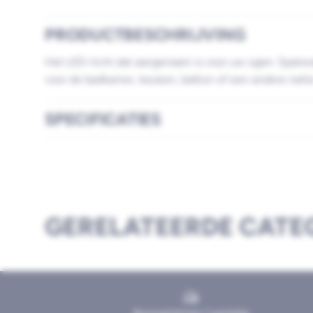
PRODUCTBESCHRIJVING
Het LED-licht dat aangenaam is voor uw ogen. Spatwa
voor de badkamer, keuken, balkon of een andere natt
SPECIFICATIES
GERELATEERDE CATE