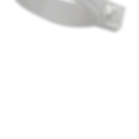
Media
1
openen