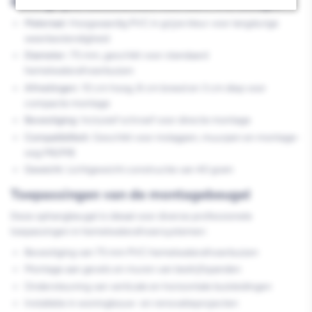
Belangrijke kenmerken van de PVC beugel
Materiaal:
Hoogwaardig PVC in grijze kleur voor langdurige
weerbestendigheid
Diameter:
75 mm, geschikt voor standaard
hemelwaterafvoerbuizen
Afmetingen:
10 cm hoog, 8 cm breed en 3 cm diep voor
compacte montage
Bevestiging:
Inclusief schroef voor directe montage
Compatibiliteit:
Geschikt voor inslagpen, muurpen en montage-
oog M6/M8
Gewicht:
Lichtgewicht constructie van 40 gram
Toepassingen van de montagebeugel
Deze ophangbeugel is ideaal voor diverse professionele
toepassingen in hemelwaterafvoersystemen:
Bevestiging van 75 mm PVC hemelwaterafvoerbuizen
Montage aan gevels en muren van bedrijfspanden
Ondersteuning van verticale en horizontale buisleidingen
Installatie in woningbouw- en renovatieprojecten