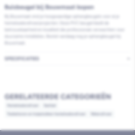
Buisbeugel bij Bouwmaat kopen
Bij Bouwmaat vind je hoogwaardige ophangbeugels voor al je
hemelwaterafvoerprojecten. Deze PVC beugel biedt de
betrouwbaarheid en kwaliteit die professionals verwachten voor
duurzame installaties. Bestel vandaag nog je ophangbeugel bij
Bouwmaat.
SPECIFICATIES
GERELATEERDE CATEGORIEËN
Hemelwaterafvoer
Sanitair
Toebehoren en hulpstukken hemelwaterafvoer
Waterafvoer