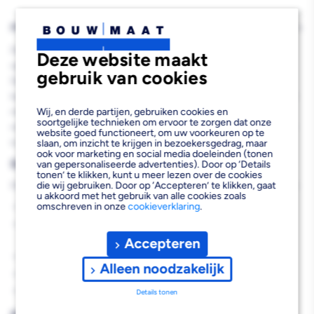
PRODUCTBESCHRIJVING
De Ophangbeugel PVC Ø 75 mm grijs is een essentiële
Deze website maakt
ophangbeugel voor professionele hemelwaterafvoersystemen.
gebruik van cookies
Deze grijze PVC beugel biedt een betrouwbare bevestiging voor
buizen met een diameter van 75 mm en wordt compleet geleverd
Wij, en derde partijen, gebruiken cookies en
met schroef. De beugel is compatibel met inslagpennen,
soortgelijke technieken om ervoor te zorgen dat onze
muurpennen en montage-ogen M6/M8, waardoor je flexibel bent
website goed functioneert, om uw voorkeuren op te
in je montage-opties.
slaan, om inzicht te krijgen in bezoekersgedrag, maar
ook voor marketing en social media doeleinden (tonen
Belangrijkste voordelen
van gepersonaliseerde advertenties). Door op ‘Details
tonen’ te klikken, kunt u meer lezen over de cookies
die wij gebruiken. Door op ‘Accepteren’ te klikken, gaat
Deze PVC ophangbeugel biedt de volgende praktische voordelen:
u akkoord met het gebruik van alle cookies zoals
omschreven in onze
cookieverklaring
.
Eenvoudige montage dankzij meegeleverde schroef
Universeel inzetbaar door compatibiliteit met verschillende
bevestigingspennen
Accepteren
Duurzame PVC constructie bestand tegen weersinvloeden
Alleen noodzakelijk
Compacte afmetingen voor discrete montage
Stabiele ondersteuning voor 75 mm buizen
Details tonen