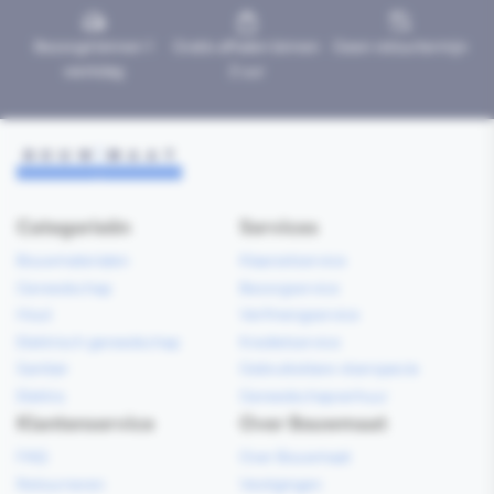
Bezorgd binnen 1
Gratis afhalen binnen
Geen retourtermijn
werkdag
2 uur
Categorieën
Services
Bouwmaterialen
Klaarzetservice
Gereedschap
Bezorgservice
Hout
Verfmengservice
Elektrisch gereedschap
Kredietservice
Sanitair
Gebruiksklare vloerspecie
Elektra
Gereedschapverhuur
Klantenservice
Over Bouwmaat
FAQ
Over Bouwmaat
Retourneren
Vestigingen