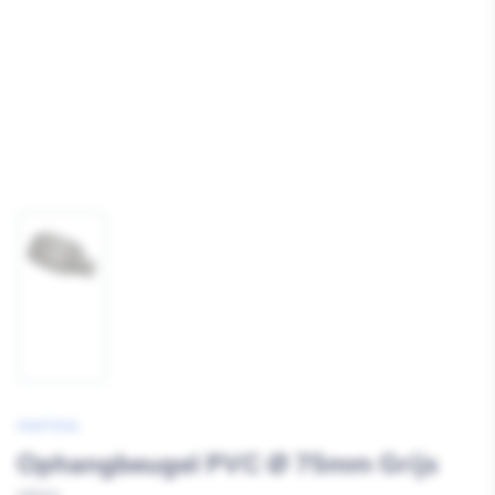
Afbeelding
1
laden
MARTENS
Ophangbeugel PVC Ø 75mm Grijs