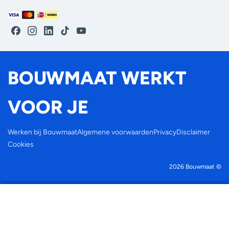
Betaalmethoden
Facebook
Instagram
LinkedIn
TikTok
YouTube
BOUWMAAT WERKT
VOOR JE
Werken bij Bouwmaat
Algemene voorwaarden
Privacy
Disclaimer
Cookies
2026
Bouwmaat
©
Zoeken
WINKELWAGEN
(0)
MENU
Snel
bekijken